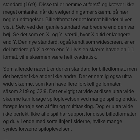
standard (16:9). Disse tal er nemme at forstå og kræver ikke
meget omtanke, når du vælger din gamer skærm, på nær
nogle undtagelser. Billedformat er det format billedet bliver
vist i. Selv ved den gamle standard var bredere end den var
høj. Se det som en X- og Y- værdi, hvor X altid er længere
end Y. Den nye standard, også kendt som widescreen, er en
del bredere på X-aksen end Y. Hvis en skærm havde en 1:1
format, ville skærmen være helt kvadratisk.
Som allerede nævnt, er der en standard for billedformat, men
det betyder ikke at der ikke andre. Der er nemlig også ultra
wide skærme, som kan have flere forskellige formater,
såsom 21:9 og 32:9. Det er vigtigt at vide at disse ultra wide
skærme kan forøge spiloplevelsen ved mange spil og endda
forøge fornøjelsen af film og multitasking. Dog er ultra wide
ikke perfekt. Ikke alle spil har support for disse billedformater
og du vil ende med sorte linjer i siderne, hvilke mange
syntes forværre spiloplevelsen.