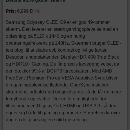
Bedste store gamer skærm
Pris:
6.999 DKK
Samsung Odyssey OLED G9 er en god 49-tommer
skærm. Den leverer en stærk gamingoplevelse med en
opløsning på 5120 x 1440 og en hurtig
opdateringsfrekvens på 240Hz. Skærmen bruger OLED-
teknologi til at skabe dyb kontrast og livlige farver.
Desuden understøtter den DisplayHDR 400 True Black
og HDR10+ Gaming. Du får præcis farvegengivelse, da
den dækker 99% af DCI-P3 farveskalaen. Med AMD
FreeSync Premium Pro og VESA Adaptive-Sync bliver
din gamingoplevelse flydende. CoreSync matcher
skærmens indhold med omgivelserne, så du får en mere
fordybende oplevelse. Der er flere muligheder for
tilslutning med DisplayPort, HDMI og USB 3.0, så den
egner sig både til gaming og arbejde. Størrelsen kræver
dog en del plads og en solid opsætning.