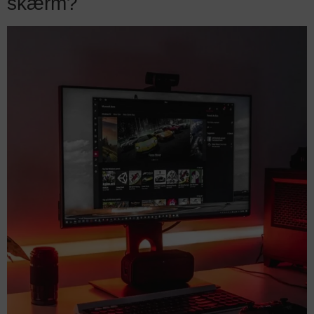
skærm?