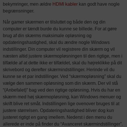
bekymringer, men ældre
HDMI kabler
kan godt have nogle
begrænsninger.
Når gamer skærmen er tilsluttet og både den og din
computer er tændt burde du kunne se billede. For at gøre
brug af din skærms maksimale opløsning og
opdateringshastighed, skal du ændre nogle Windows
indstillinger. Din computer vil registrere din skærm og vil
næsten altid justere skærmopløsningen til den rigtige, men i
tilfælde af at dette ikke er tilfældet, skal du højreklikke på dit
skrivebord og derefter skærmindstillinger. Herinde vil du
kunne se et par indstillinger. Ved “skærmopløsning” skal du
vælge den sammen opløsning som din skærm. Der vil stå
“(Anbefalet)” bag ved den rigtige opløsning. Hvis du har en
skærm med høj skærmopløsning, kan Windows menuer og
skrift blive ret småt. Indstillingen lige ovenover bruges til at
justere størrelsen. Opdateringshastighed bliver dog kun
justeret rigtigt en gang imellem. Nederst i den menu du
allerede er inde på finder du “Avanceret skærmindstillinger”.