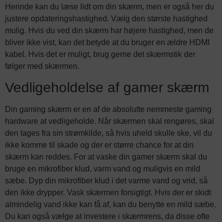
Herinde kan du læse lidt om din skærm, men er også her du
justere opdateringshastighed. Vælg den største hastighed
mulig. Hvis du ved din skærm har højere hastighed, men de
bliver ikke vist, kan det betyde at du bruger en ældre HDMI
kabel. Hvis det er muligt, brug gerne det skærmstik der
følger med skærmen.
Vedligeholdelse af gamer skærm
Din gaming skærm er en af de absolutte nemmeste gaming
hardware at vedligeholde. Når skærmen skal rengøres, skal
den tages fra sin strømkilde, så hvis uheld skulle ske, vil du
ikke komme til skade og der er større chance for at din
skærm kan reddes. For at vaske din gamer skærm skal du
bruge en mikrofiber klud, varm vand og muligvis en mild
sæbe. Dyp din mikrofiber klud i det varme vand og vrid, så
den ikke drypper. Vask skærmen forsigtigt. Hvis der er skidt
almindelig vand ikke kan få af, kan du benytte en mild sæbe.
Du kan også vælge at investere i skærmrens, da disse ofte