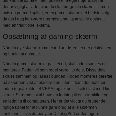
der kan det samme, men prisen er meget højere. Det er
derfor vigtigt at vide hvad du skal bruge din skærm til, men
hvis du primært spiller, er en gamer skærm det bedste valg,
da det i dag kan være nærmest umuligt at spille optimalt
med en traditionel skærm.
Opsætning af gaming skærm
Når din nye skærm kommer ind ad døren, er der relativt nemt
og hurtigt at opsætte.
Når din gamer skærm er pakket ud, skal foden samles og
monteres. Foden vil som regel være i to dele. Disse dele
skrues sammen og låses i bunden. Foden monteres derefter
på skærmen ved at placere den i den firkant der matcher
foden (også kaldet et VESA) og skrues til sidst fast med fire
skruer. Skærmen skal have en ledning til en strømkilde og
en ledning til computeren. Her er det vigtigt du bruger det
rigtige kabel for at kunne gøre brug af alle skærmen
funktioner. Hvis du benytter DisplayPort er der ingen