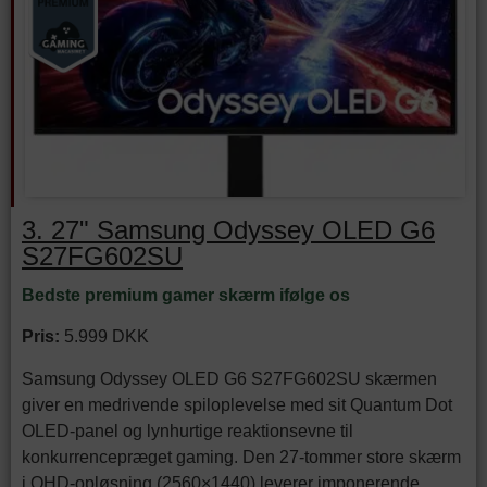
3. 27" Samsung Odyssey OLED G6
S27FG602SU
Bedste premium gamer skærm ifølge os
Pris:
5.999 DKK
Samsung Odyssey OLED G6 S27FG602SU skærmen
giver en medrivende spiloplevelse med sit Quantum Dot
OLED-panel og lynhurtige reaktionsevne til
konkurrencepræget gaming. Den 27-tommer store skærm
i QHD-opløsning (2560×1440) leverer imponerende