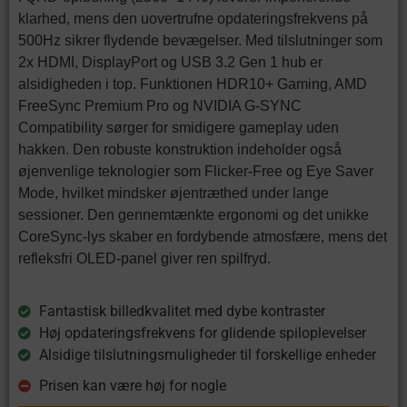
klarhed, mens den uovertrufne opdateringsfrekvens på
500Hz sikrer flydende bevægelser. Med tilslutninger som
2x HDMI, DisplayPort og USB 3.2 Gen 1 hub er
alsidigheden i top. Funktionen HDR10+ Gaming, AMD
FreeSync Premium Pro og NVIDIA G-SYNC
Compatibility sørger for smidigere gameplay uden
hakken. Den robuste konstruktion indeholder også
øjenvenlige teknologier som Flicker-Free og Eye Saver
Mode, hvilket mindsker øjentræthed under lange
sessioner. Den gennemtænkte ergonomi og det unikke
CoreSync-lys skaber en fordybende atmosfære, mens det
refleksfri OLED-panel giver ren spilfryd.
Fantastisk billedkvalitet med dybe kontraster
Høj opdateringsfrekvens for glidende spiloplevelser
Alsidige tilslutningsmuligheder til forskellige enheder
Prisen kan være høj for nogle