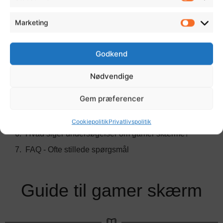
Indholdsfortegnelse
Marketing
Bedste Gamer Skærme: Top 5 Ifølge
Godkend
Gamingmagasinet
Guide til gamer skærm
Nødvendige
Valg af gaming skærm
Gem præferencer
5 tips til gamer skærme
Gamer skærm mærker
Cookiepolitik
Privatlivspolitik
Hvad siger undersøgelser om gamer skærme?
FAQ - Ofte stillede spørgsmål
Guide til gamer skærm