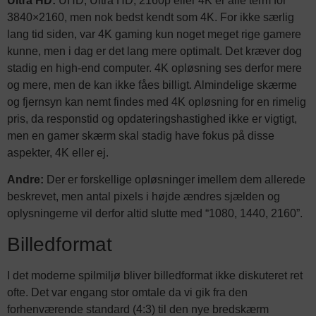
Ultra HD:
UHD, Ultra HD, 2160p eller 4K er alle term for
3840×2160, men nok bedst kendt som 4K. For ikke særlig
lang tid siden, var 4K gaming kun noget meget rige gamere
kunne, men i dag er det lang mere optimalt. Det kræver dog
stadig en high-end computer. 4K opløsning ses derfor mere
og mere, men de kan ikke fåes billigt. Almindelige skærme
og fjernsyn kan nemt findes med 4K opløsning for en rimelig
pris, da responstid og opdateringshastighed ikke er vigtigt,
men en gamer skærm skal stadig have fokus på disse
aspekter, 4K eller ej.
Andre:
Der er forskellige opløsninger imellem dem allerede
beskrevet, men antal pixels i højde ændres sjælden og
oplysningerne vil derfor altid slutte med “1080, 1440, 2160”.
Billedformat
I det moderne spilmiljø bliver billedformat ikke diskuteret ret
ofte. Det var engang stor omtale da vi gik fra den
forhenværende standard (4:3) til den nye bredskærm