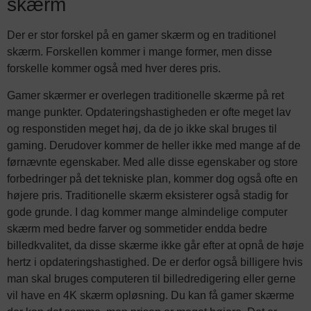
skærm
Der er stor forskel på en gamer skærm og en traditionel
skærm. Forskellen kommer i mange former, men disse
forskelle kommer også med hver deres pris.
Gamer skærmer er overlegen traditionelle skærme på ret
mange punkter. Opdateringshastigheden er ofte meget lav
og responstiden meget høj, da de jo ikke skal bruges til
gaming. Derudover kommer de heller ikke med mange af de
førnævnte egenskaber. Med alle disse egenskaber og store
forbedringer på det tekniske plan, kommer dog også ofte en
højere pris. Traditionelle skærm eksisterer også stadig for
gode grunde. I dag kommer mange almindelige computer
skærm med bedre farver og sommetider endda bedre
billedkvalitet, da disse skærme ikke går efter at opnå de høje
hertz i opdateringshastighed. De er derfor også billigere hvis
man skal bruges computeren til billedredigering eller gerne
vil have en 4K skærm opløsning. Du kan få gamer skærme