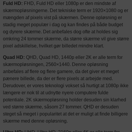
Fuld HD:
FHD, Fuld HD eller 1080p er den mindste af
skærmopløsningerne. Det tekniske term er 1920×1080 og er
mængden af pixels vist på skærmen. Denne opløsning er
stadig meget populær i dag og kan findes på både budget
og dyrere skærme. Det anbefales dog ofte at holdes sig
omkring 24 tommer skærme, da større skærme vil give større
pixel adskillelse, hvilket gør billedet mindre klart.
Quad HD:
QHD, Quad HD, 1440p eller 2K er alle term for
skærmopløsningen, 2560×1440. Denne opløsning
anbefales af flere og flere gamere, da det giver et meget
pænere billede, da der er flere pixels at arbejde med.
Derudover, er vores teknologi vokset så hurtigt at 1080p ikke
længere er nok til at udnytte nyere computere fulde
potentiale. 2K skærmopløsning holder desuden sin klarhed
ved større skærme, såsom 27 tommer. QHD er desuden
steget så meget i popularitet at det er muligt at finde billigere
skærme med denne opløsning.