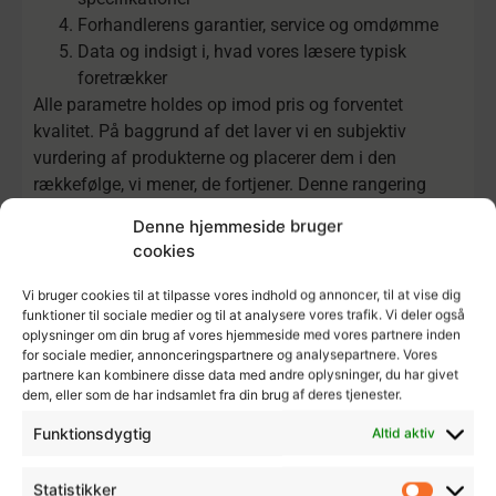
Forhandlerens garantier, service og omdømme
Data og indsigt i, hvad vores læsere typisk
foretrækker
Alle parametre holdes op imod pris og forventet
kvalitet. På baggrund af det laver vi en subjektiv
vurdering af produkterne og placerer dem i den
rækkefølge, vi mener, de fortjener. Denne rangering
afspejler derfor udelukkende vores egen vurdering på
Denne hjemmeside bruger
det tidspunkt, analysen er foretaget.
cookies
Vores mærkater som “Bedste”, “Bedste Premium” eller
Vi bruger cookies til at tilpasse vores indhold og annoncer, til at vise dig
“Bedste Billige” er en redaktionel vurdering baseret på
funktioner til sociale medier og til at analysere vores trafik. Vi deler også
ovenstående metode på det tidspunkt, hvor artiklen er
oplysninger om din brug af vores hjemmeside med vores partnere inden
for sociale medier, annonceringspartnere og analysepartnere. Vores
udarbejdet.
partnere kan kombinere disse data med andre oplysninger, du har givet
dem, eller som de har indsamlet fra din brug af deres tjenester.
Funktionsdygtig
Altid aktiv
Statistikker