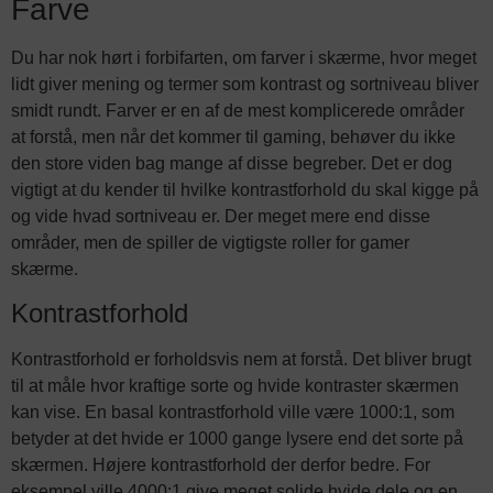
Farve
Du har nok hørt i forbifarten, om farver i skærme, hvor meget
lidt giver mening og termer som kontrast og sortniveau bliver
smidt rundt. Farver er en af de mest komplicerede områder
at forstå, men når det kommer til gaming, behøver du ikke
den store viden bag mange af disse begreber. Det er dog
vigtigt at du kender til hvilke kontrastforhold du skal kigge på
og vide hvad sortniveau er. Der meget mere end disse
områder, men de spiller de vigtigste roller for gamer
skærme.
Kontrastforhold
Kontrastforhold er forholdsvis nem at forstå. Det bliver brugt
til at måle hvor kraftige sorte og hvide kontraster skærmen
kan vise. En basal kontrastforhold ville være 1000:1, som
betyder at det hvide er 1000 gange lysere end det sorte på
skærmen. Højere kontrastforhold der derfor bedre. For
eksempel ville 4000:1 give meget solide hvide dele og en