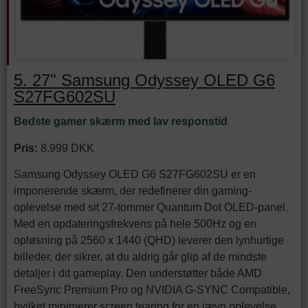
5. 27" Samsung Odyssey OLED G6
S27FG602SU
Bedste gamer skærm med lav responstid
Pris:
8.999 DKK
Samsung Odyssey OLED G6 S27FG602SU er en
imponerende skærm, der redefinerer din gaming-
oplevelse med sit 27-tommer Quantum Dot OLED-panel.
Med en opdateringsfrekvens på hele 500Hz og en
opløsning på 2560 x 1440 (QHD) leverer den lynhurtige
billeder, der sikrer, at du aldrig går glip af de mindste
detaljer i dit gameplay. Den understøtter både AMD
FreeSync Premium Pro og NVIDIA G-SYNC Compatible,
hvilket minimerer screen tearing for en jævn oplevelse.