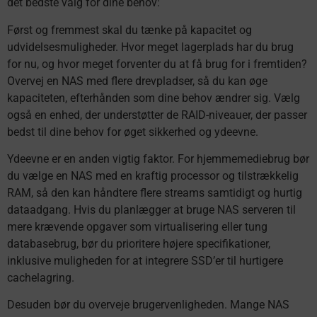
det bedste valg for dine behov:
Først og fremmest skal du tænke på kapacitet og
udvidelsesmuligheder. Hvor meget lagerplads har du brug
for nu, og hvor meget forventer du at få brug for i fremtiden?
Overvej en NAS med flere drevpladser, så du kan øge
kapaciteten, efterhånden som dine behov ændrer sig. Vælg
også en enhed, der understøtter de RAID-niveauer, der passer
bedst til dine behov for øget sikkerhed og ydeevne.
Ydeevne er en anden vigtig faktor. For hjemmemediebrug bør
du vælge en NAS med en kraftig processor og tilstrækkelig
RAM, så den kan håndtere flere streams samtidigt og hurtig
dataadgang. Hvis du planlægger at bruge NAS serveren til
mere krævende opgaver som virtualisering eller tung
databasebrug, bør du prioritere højere specifikationer,
inklusive muligheden for at integrere SSD’er til hurtigere
cachelagring.
Desuden bør du overveje brugervenligheden. Mange NAS