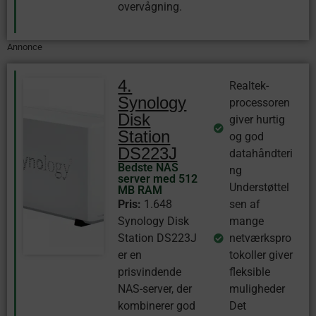
overvågning.
Annonce
4.
Realtek-
Synology
processoren
Disk
giver hurtig
Station
og god
DS223J
datahåndteri
Bedste NAS
ng
server med 512
Understøttel
MB RAM
Pris:
1.648
sen af
Synology Disk
mange
Station DS223J
netværkspro
er en
tokoller giver
prisvindende
fleksible
NAS-server, der
muligheder
kombinerer god
Det