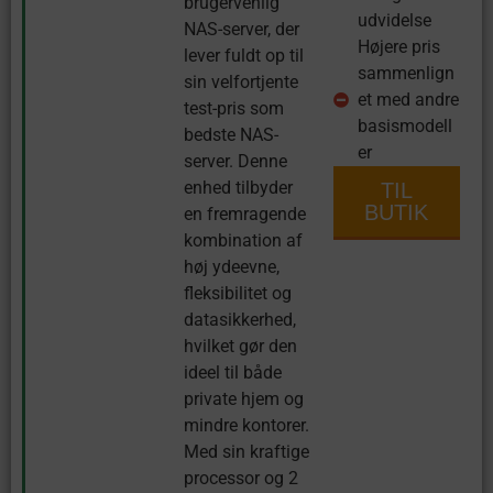
brugervenlig
udvidelse
NAS-server, der
Højere pris
lever fuldt op til
sammenlign
sin velfortjente
et med andre
test-pris som
basismodell
bedste NAS-
er
server. Denne
enhed tilbyder
TIL
BUTIK
en fremragende
kombination af
høj ydeevne,
fleksibilitet og
datasikkerhed,
hvilket gør den
ideel til både
private hjem og
mindre kontorer.
Med sin kraftige
processor og 2