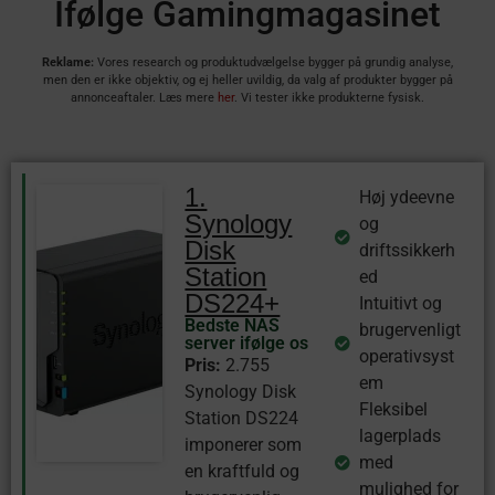
Ifølge Gamingmagasinet
Reklame:
Vores research og produktudvælgelse bygger på grundig analyse,
men den er ikke objektiv, og ej heller uvildig, da valg af produkter bygger på
annonceaftaler. Læs mere
her
. Vi tester ikke produkterne fysisk.
1.
Høj ydeevne
Synology
og
Disk
driftssikkerh
Station
ed
DS224+
Intuitivt og
Bedste NAS
brugervenligt
server ifølge os
operativsyst
Pris:
2.755
em
Synology Disk
Fleksibel
Station DS224
lagerplads
imponerer som
med
en kraftfuld og
mulighed for