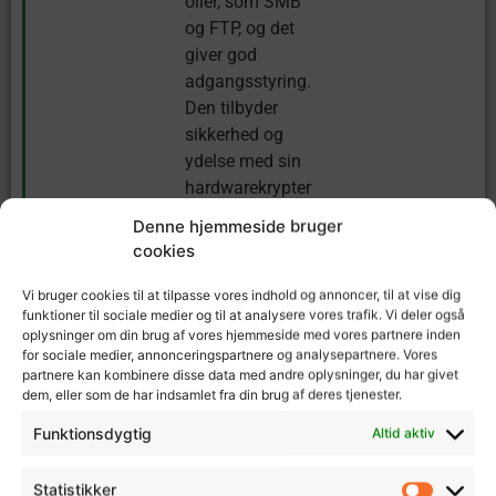
oller, som SMB
og FTP, og det
giver god
adgangsstyring.
Den tilbyder
sikkerhed og
ydelse med sin
hardwarekrypter
ing og flere
Denne hjemmeside bruger
sikkerhedsindsti
cookies
llinger. Den er
også
Vi bruger cookies til at tilpasse vores indhold og annoncer, til at vise dig
funktioner til sociale medier og til at analysere vores trafik. Vi deler også
energieffektiv
oplysninger om din brug af vores hjemmeside med vores partnere inden
med et lavt
for sociale medier, annonceringspartnere og analysepartnere. Vores
strømforbrug.
partnere kan kombinere disse data med andre oplysninger, du har givet
dem, eller som de har indsamlet fra din brug af deres tjenester.
Funktionsdygtig
Altid aktiv
Annonce
Statistikker