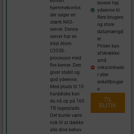
ethvert
leverer høj
hjemmekontor,
ydeevne til
der søger en
flere brugere
stærk NAS-
og store
server. Denne
datamængd
server har en
er
Intel Atom
Prisen kan
C3538-
afskrække
processor med
små
fire kerner. Den
virksomhede
giver stabil og
r eller
god ydeevne.
enkeltbruger
Med plads til 10
e
harddiske kan
TIL
du nå op på 160
BUTIK
TB lagerplads.
Det burde være
nok til at dække
alle dine behov