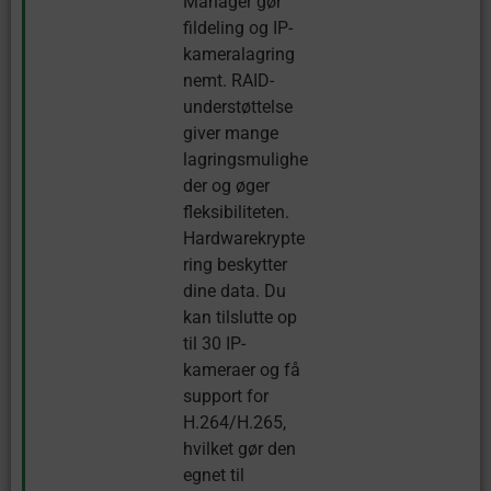
Manager gør
fildeling og IP-
kameralagring
nemt. RAID-
understøttelse
giver mange
lagringsmulighe
der og øger
fleksibiliteten.
Hardwarekrypte
ring beskytter
dine data. Du
kan tilslutte op
til 30 IP-
kameraer og få
support for
H.264/H.265,
hvilket gør den
egnet til