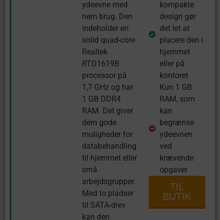
ydeevne med
kompakte
nem brug. Den
design gør
indeholder en
det let at
solid quad-core
placere den i
Realtek
hjemmet
RTD1619B
eller på
processor på
kontoret
1,7 GHz og har
Kun 1 GB
1 GB DDR4
RAM, som
RAM. Det giver
kan
dem gode
begrænse
muligheder for
ydeevnen
databehandling
ved
til hjemmet eller
krævende
små
opgaver
arbejdsgrupper.
TIL
Med to pladser
BUTIK
til SATA-drev
kan den