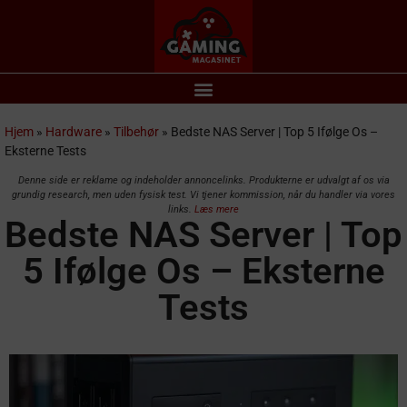
Hjem
»
Hardware
»
Tilbehør
»
Bedste NAS Server | Top 5 Ifølge Os –
Eksterne Tests
Denne side er reklame og indeholder annoncelinks. Produkterne er udvalgt af os via
grundig research, men uden fysisk test. Vi tjener kommission, når du handler via vores
links.
Læs mere
Bedste NAS Server | Top
5 Ifølge Os – Eksterne
Tests