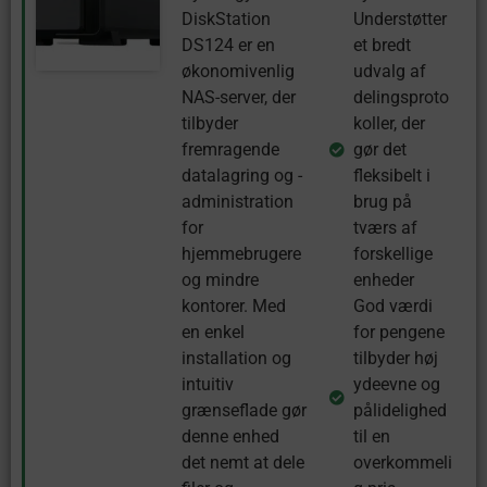
DiskStation
Understøtter
DS124 er en
et bredt
økonomivenlig
udvalg af
NAS-server, der
delingsproto
tilbyder
koller, der
fremragende
gør det
datalagring og -
fleksibelt i
administration
brug på
for
tværs af
hjemmebrugere
forskellige
og mindre
enheder
kontorer. Med
God værdi
en enkel
for pengene
installation og
tilbyder høj
intuitiv
ydeevne og
grænseflade gør
pålidelighed
denne enhed
til en
det nemt at dele
overkommeli