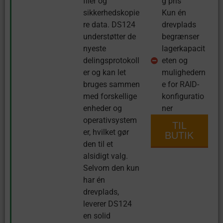
filer og
g pris
sikkerhedskopie
Kun én
re data. DS124
drevplads
understøtter de
begrænser
nyeste
lagerkapacit
delingsprotokoll
eten og
er og kan let
mulighedern
bruges sammen
e for RAID-
med forskellige
konfiguratio
enheder og
ner
operativsystem
TIL
er, hvilket gør
BUTIK
den til et
alsidigt valg.
Selvom den kun
har én
drevplads,
leverer DS124
en solid