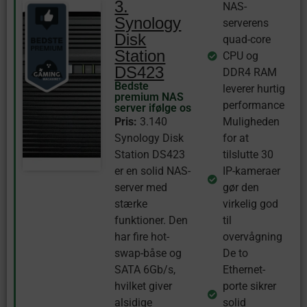
3.
NAS-
Synology
serverens
Disk
quad-core
Station
CPU og
DS423
DDR4 RAM
Bedste
leverer hurtig
premium NAS
performance
server ifølge os
Pris:
3.140
Muligheden
Synology Disk
for at
Station DS423
tilslutte 30
er en solid NAS-
IP-kameraer
server med
gør den
stærke
virkelig god
funktioner. Den
til
har fire hot-
overvågning
swap-båse og
De to
SATA 6Gb/s,
Ethernet-
hvilket giver
porte sikrer
alsidige
solid