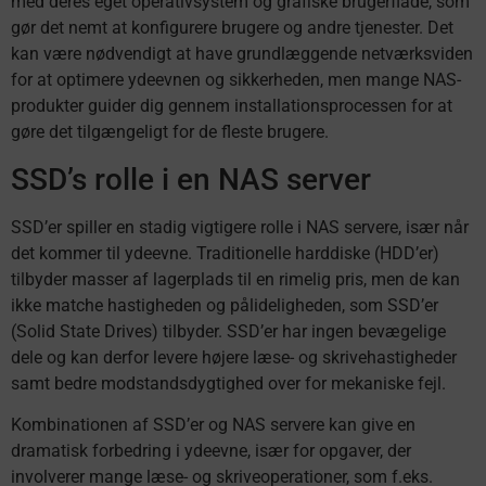
med deres eget operativsystem og grafiske brugerflade, som
gør det nemt at konfigurere brugere og andre tjenester. Det
kan være nødvendigt at have grundlæggende netværksviden
for at optimere ydeevnen og sikkerheden, men mange NAS-
produkter guider dig gennem installationsprocessen for at
gøre det tilgængeligt for de fleste brugere.
SSD’s rolle i en NAS server
SSD’er spiller en stadig vigtigere rolle i NAS servere, især når
det kommer til ydeevne. Traditionelle harddiske (HDD’er)
tilbyder masser af lagerplads til en rimelig pris, men de kan
ikke matche hastigheden og pålideligheden, som SSD’er
(Solid State Drives) tilbyder. SSD’er har ingen bevægelige
dele og kan derfor levere højere læse- og skrivehastigheder
samt bedre modstandsdygtighed over for mekaniske fejl.
Kombinationen af SSD’er og NAS servere kan give en
dramatisk forbedring i ydeevne, især for opgaver, der
involverer mange læse- og skriveoperationer, som f.eks.