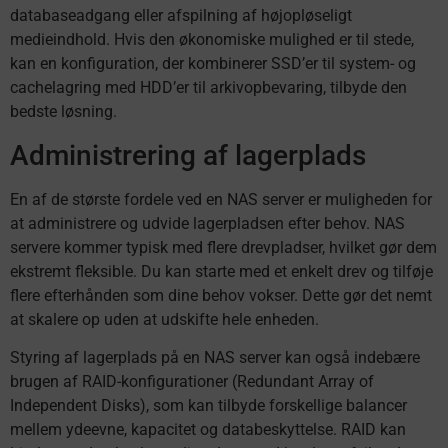
databaseadgang eller afspilning af højopløseligt
medieindhold. Hvis den økonomiske mulighed er til stede,
kan en konfiguration, der kombinerer SSD’er til system- og
cachelagring med HDD’er til arkivopbevaring, tilbyde den
bedste løsning.
Administrering af lagerplads
En af de største fordele ved en NAS server er muligheden for
at administrere og udvide lagerpladsen efter behov. NAS
servere kommer typisk med flere drevpladser, hvilket gør dem
ekstremt fleksible. Du kan starte med et enkelt drev og tilføje
flere efterhånden som dine behov vokser. Dette gør det nemt
at skalere op uden at udskifte hele enheden.
Styring af lagerplads på en NAS server kan også indebære
brugen af RAID-konfigurationer (Redundant Array of
Independent Disks), som kan tilbyde forskellige balancer
mellem ydeevne, kapacitet og databeskyttelse. RAID kan