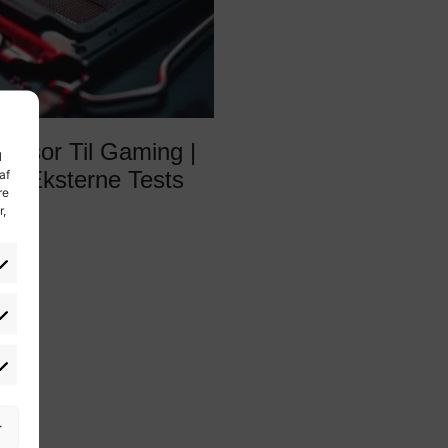
essor Til Gaming |
l
 – Eksterne Tests
af
re
r,
r