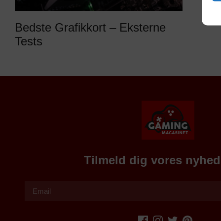
Bedste Grafikkort – Eksterne
Tests
Tilmeld dig vores nyhe
A
lt
e