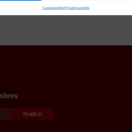
Cookiepolitik
Privatlivspolitik
dsbrev
TILMELD