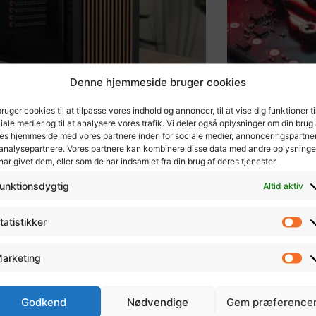
Denne hjemmeside bruger cookies
te PC Kabinet | Top 5
Bedste Proc
bruger cookies til at tilpasse vores indhold og annoncer, til at vise dig funktioner ti
ge Os – Eksterne Tests
Vores Top 5
iale medier og til at analysere vores trafik. Vi deler også oplysninger om din brug 
es hjemmeside med vores partnere inden for sociale medier, annonceringspartne
analysepartnere. Vores partnere kan kombinere disse data med andre oplysninge
har givet dem, eller som de har indsamlet fra din brug af deres tjenester.
unktionsdygtig
Altid aktiv
tatistikker
arketing
Godkend
Nødvendige
Gem præference