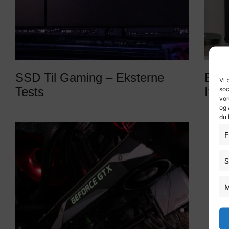
SSD Til Gaming – Eksterne
Beds
Vi 
Tests
Iføl
soc
vor
og 
du 
F
S
M