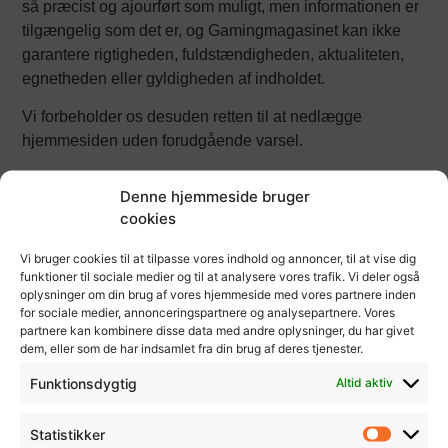
så præcist og ajourført som muligt, men informationen er
tilgængelig som det er, og Gamingmagasinet kan ikke
garantere rigtigheden, fuldstændigheden, aktualiteten,
egnetheden eller gyldigheden af indholdet.
Vi forbeholder os desuden retten til at nedlægge
hjemmesiden uden forudgående varsel.
Ansvarsfraskrivelse
Denne hjemmeside bruger
cookies
Hjemmesidens indhold er baseret på erfaringer,
vurderinger og 3. parter.
Vi bruger cookies til at tilpasse vores indhold og annoncer, til at vise dig
funktioner til sociale medier og til at analysere vores trafik. Vi deler også
oplysninger om din brug af vores hjemmeside med vores partnere inden
Gamingmagasinet fratager sig ansvar i forbindelse med
for sociale medier, annonceringspartnere og analysepartnere. Vores
direkte eller indirekte tab opstået som følge af adgang
partnere kan kombinere disse data med andre oplysninger, du har givet
eller brug af indholdet på denne hjemmeside, eller sider
dem, eller som de har indsamlet fra din brug af deres tjenester.
som denne hjemmeside linker til. Dette gælder uanset
Funktionsdygtig
Altid aktiv
om hjemmesidens indhold er præcist eller komplet.
Denne hjemmeside indeholder links til tredjepart
Statistikker