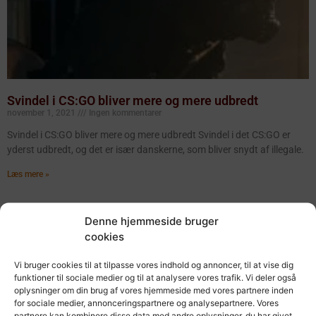
Svindel i CS:GO bliver mere og mere udbredt
november 1, 2021
Ingen kommentarer
Svindel i CS:GO bliver mere og mere udbredt Svindel i det CS:GO er
yderst udbredt, og det er især danskerne, som bliver snydt af illegale.
Læs mere »
Denne hjemmeside bruger
cookies
Vi bruger cookies til at tilpasse vores indhold og annoncer, til at vise dig
funktioner til sociale medier og til at analysere vores trafik. Vi deler også
oplysninger om din brug af vores hjemmeside med vores partnere inden
for sociale medier, annonceringspartnere og analysepartnere. Vores
partnere kan kombinere disse data med andre oplysninger, du har givet