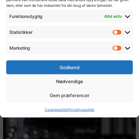
dem, eller som de har indsamlet fra din brug af deres tjenester.
Funktionsdygtig
Altid aktiv
Nu tjener Sony penge på at sælge PS5
Statistikker
september 12, 2021
Ingen kommentarer
Nu tjener Sony penge på at sælge PS5 Sony har offentliggjort sine
Marketing
finansielle resultater for første kvartal (Q1) i 2021, og det viser sig nu
Læs mere »
Godkend
Nødvendige
Gem præferencer
Cookiepolitik
Privatlivspolitik