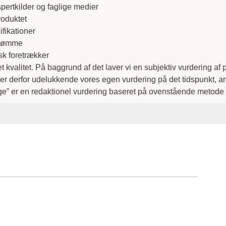
pertkilder og faglige medier
roduktet
fikationer
mdømme
sk foretrækker
t kvalitet. På baggrund af det laver vi en subjektiv vurdering a
jler derfor udelukkende vores egen vurdering på det tidspunkt, 
ge” er en redaktionel vurdering baseret på ovenstående metode på