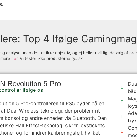
s.
lere: Top 4 Ifølge Gamingmag
analyse, men den er ikke objektiv, og ej heller uvildig, da valg af pr
 mere
her
. Vi tester ikke produkterne fysisk.
 Revolution 5 Pro
Dual
ontroller ifølge os
båd
Mag
tion 5 Pro-controlleren til PS5 byder på en
joys
af Dual Wireless-teknologi, der problemfrit
Adap
em konsol og andre enheder via Bluetooth. Den
try
tiske Hall Effect-teknologi sikrer joystickets
Con
ioner og forhindrer kalibreringsfejl, hvilket
mod