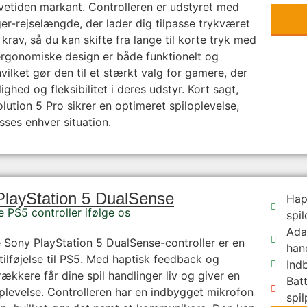
vetiden markant. Controlleren er udstyret med
ger-rejselængde, der lader dig tilpasse trykværet
s krav, så du kan skifte fra lange til korte tryk med
ergonomiske design er både funktionelt og
vilket gør den til et stærkt valg for gamere, der
ighed og fleksibilitet i deres udstyr. Kort sagt,
tion 5 Pro sikrer en optimeret spiloplevelse,
sses enhver situation.
PlayStation 5 DualSense
Hap
e PS5 controller ifølge os
spil
Adap
 Sony PlayStation 5 DualSense-controller er en
han
 tilføjelse til PS5. Med haptisk feedback og
Ind
rækkere får dine spil handlinger liv og giver en
Bat
plevelse. Controlleren har en indbygget mikrofon
spil