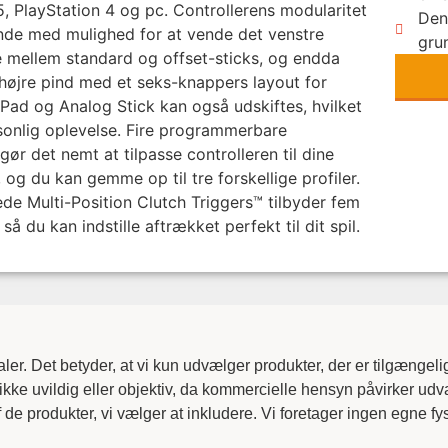
5, PlayStation 4 og pc. Controllerens modularitet
Den
nde med mulighed for at vende det venstre
gru
e mellem standard og offset-sticks, og endda
 højre pind med et seks-knappers layout for
Pad og Analog Stick kan også udskiftes, hvilket
sonlig oplevelse. Fire programmerbare
ør det nemt at tilpasse controlleren til dine
 og du kan gemme op til tre forskellige profiler.
de Multi-Position Clutch Triggers™ tilbyder fem
så du kan indstille aftrækket perfekt til dit spil.
er. Det betyder, at vi kun udvælger produkter, der er tilgænge
ikke uvildig eller objektiv, da kommercielle hensyn påvirker ud
 de produkter, vi vælger at inkludere. Vi foretager ingen egne f