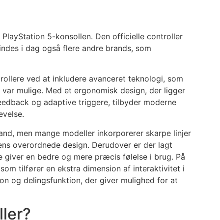
l PlayStation 5-konsollen. Den officielle controller
findes i dag også flere andre brands, som
ntrollere ved at inkludere avanceret teknologi, som
e var mulige. Med et ergonomisk design, der ligger
eedback og adaptive triggere, tilbyder moderne
evelse.
brand, men mange modeller inkorporerer skarpe linjer
ens overordnede design. Derudover er der lagt
e giver en bedre og mere præcis følelse i brug. På
m tilfører en ekstra dimension af interaktivitet i
on og delingsfunktion, der giver mulighed for at
ller?