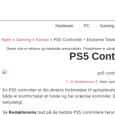
Hardware
PC
Gaming
Hjem
»
Gaming
»
Konsol
»
PS5 Controller – Eksterne Test
Denne side er reklame og indeholder annoncelinks. Produkterne er udvalgt
PS5 Contr
Af
Redaktionen
Sidst opd
En PS5 controller er din direkte forbindelse til spiloplevel
både er komfortabel at holde og har præcise kontroller. E
betydeligt.
Se
Redaktionens
bud på de bedste PS5 controllere herund