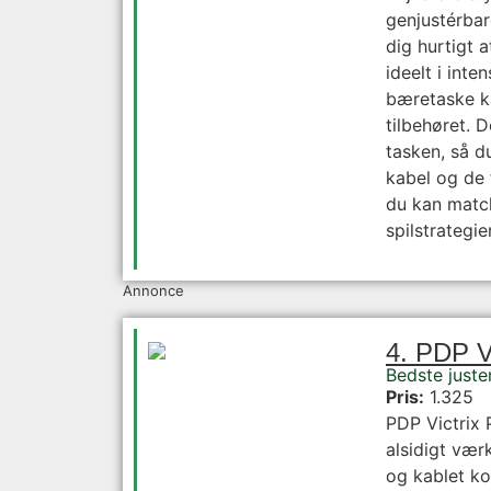
genjustérbar
dig hurtigt a
ideelt i int
bæretaske ka
tilbehøret. 
tasken, så du
kabel og de 
du kan match
spilstrategier
Annonce
4. PDP V
Bedste juste
Pris:
1.325
PDP Victrix 
alsidigt vær
og kablet ko