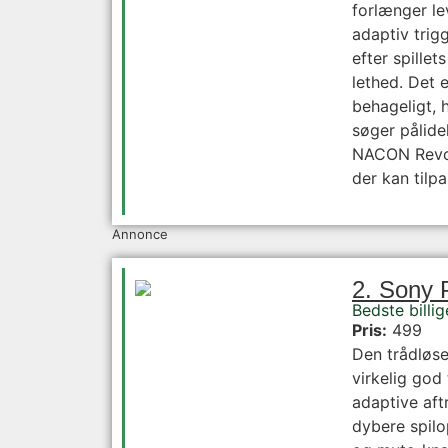
forlænger le
adaptiv trig
efter spillet
lethed. Det 
behageligt, h
søger pålidel
NACON Revolu
der kan tilpa
Annonce
2. Sony 
Bedste billig
Pris:
499
Den trådløse
virkelig god
adaptive aft
dybere spilo