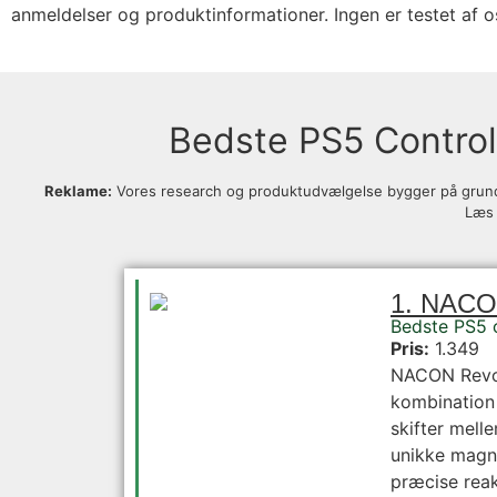
anmeldelser og produktinformationer. Ingen er testet af o
Bedste PS5 Control
Reklame:
Vores research og produktudvælgelse bygger på grundig 
Læs
1. NACON
Bedste PS5 c
Pris:
1.349
NACON Revolu
kombination 
skifter mell
unikke magne
præcise reakt