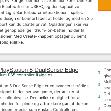
p, hvilket gør det nemt at kommunikere. Den kan
a Bluetooth eller USB-C, og den kapacitive
t Light Bar forbedrer interaktionen i spillet.
e design er komfortabelt at holde, og med en 3,5
rt kan du chatte privat. Opladningen sker via
t genopladelige lithium-ion-batteri holder til
essioner. Med Create-knappen optager du nemt
piløjeblikke.
PlayStation 5 DualSense Edge
Con
um PS5 controller ifølge os
give
Mul
tion 5 DualSense Edge er en avanceret trådløs
styr
esignet til den seriøse gamer, der ønsker at
Det
es spiloplevelse. Den unikke mulighed for at
sikr
omheden for pinde og aftrækkere gør, at du kan
Den
tyringen præcist som ønsket. Controllerens