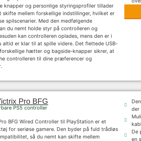
ove
e knapper og personlige styringsprofiler tillader
t skifte mellem forskellige indstillinger, hvilket er
ense spilscenarier. Med den medfølgende
n du nemt holde styr på controlleren og
Desuden kan controlleren oplades, mens den er i
 altid er klar til at spille videre. Det flettede USB-
forskellige hætter og bagside-knapper sikrer, at
e controlleren til dine præferencer og
.
ictrix Pro BFG
Den
rbare PS5 controller
der 
Mul
Pro BFG Wired Controller til PlayStation er et
kabl
ktøj for seriøse gamere. Den byder på fuld trådløs
De 
mpatibilitet, så du nemt kan skifte mellem
en s