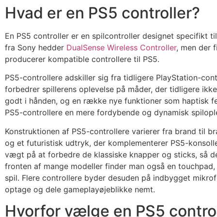
Hvad er en PS5 controller?
En PS5 controller er en spilcontroller designet specifikt ti
fra Sony hedder
DualSense Wireless Controller
, men der 
producerer kompatible controllere til PS5.
PS5-controllere adskiller sig fra tidligere PlayStation-co
forbedrer spillerens oplevelse på måder, der tidligere ikk
godt i hånden, og en række nye funktioner som haptisk f
PS5-controllere en mere fordybende og dynamisk spilopl
Konstruktionen af PS5-controllere varierer fra brand til 
og et futuristisk udtryk, der komplementerer PS5-konsoll
vægt på at forbedre de klassiske knapper og sticks, så d
fronten af mange modeller finder man også en touchpad, so
spil. Flere controllere byder desuden på indbygget mikrof
optage og dele gameplayøjeblikke nemt.
Hvorfor vælge en PS5 contro