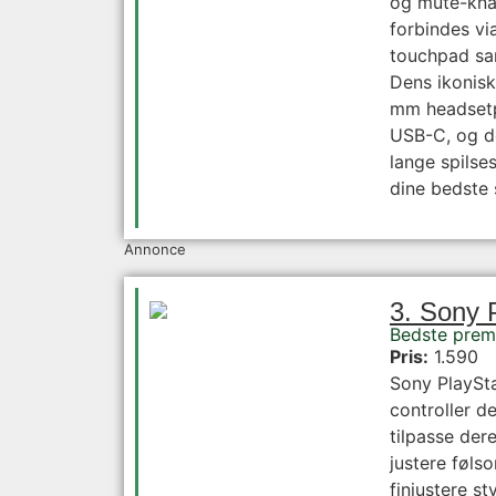
og mute-kna
forbindes vi
touchpad sam
Dens ikonisk
mm headsetpo
USB-C, og de
lange spils
dine bedste s
Annonce
3. Sony 
Bedste premi
Pris:
1.590
Sony PlaySta
controller d
tilpasse der
justere føls
finjustere s