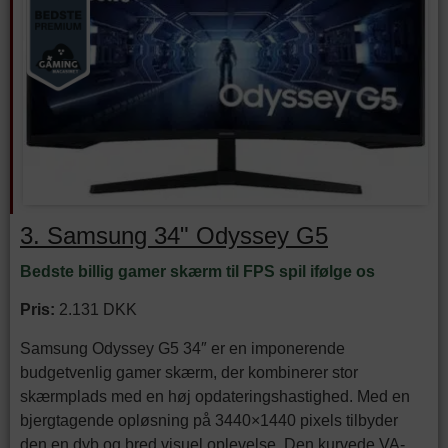
3. Samsung 34" Odyssey G5
Bedste billig gamer skærm til FPS spil ifølge os
Pris:
2.131 DKK
Samsung Odyssey G5 34″ er en imponerende
budgetvenlig gamer skærm, der kombinerer stor
skærmplads med en høj opdateringshastighed. Med en
bjergtagende opløsning på 3440×1440 pixels tilbyder
den en dyb og bred visuel oplevelse. Den kurvede VA-