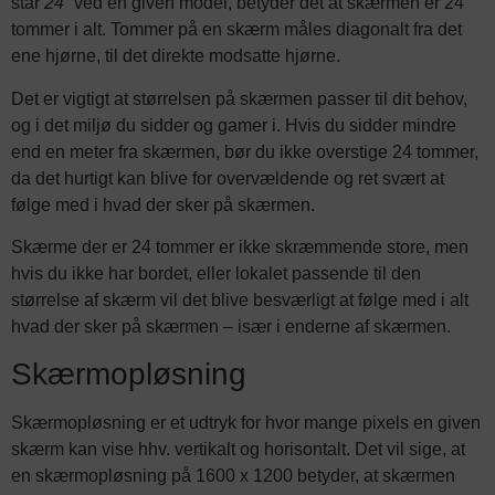
står
24”
ved en given model, betyder det at skærmen er 24
tommer i alt. Tommer på en skærm måles diagonalt fra det
ene hjørne, til det direkte modsatte hjørne.
Det er vigtigt at størrelsen på skærmen passer til dit behov,
og i det miljø du sidder og gamer i. Hvis du sidder mindre
end en meter fra skærmen, bør du ikke overstige 24 tommer,
da det hurtigt kan blive for overvældende og ret svært at
følge med i hvad der sker på skærmen.
Skærme der er 24 tommer er ikke skræmmende store, men
hvis du ikke har bordet, eller lokalet passende til den
størrelse af skærm vil det blive besværligt at følge med i alt
hvad der sker på skærmen – især i enderne af skærmen.
Skærmopløsning
Skærmopløsning er et udtryk for hvor mange pixels en given
skærm kan vise hhv. vertikalt og horisontalt. Det vil sige, at
en skærmopløsning på 1600 x 1200 betyder, at skærmen