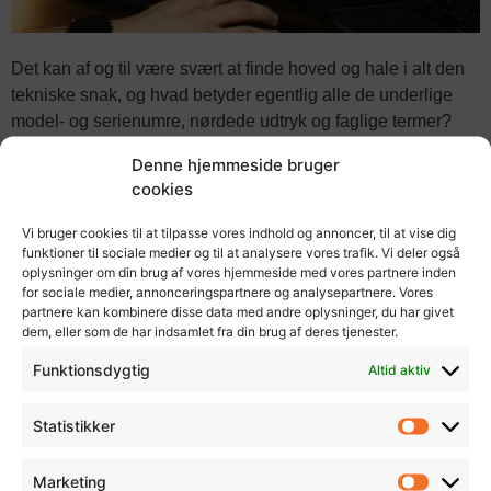
Det kan af og til være svært at finde hoved og hale i alt den
tekniske snak, og hvad betyder egentlig alle de underlige
model- og serienumre, nørdede udtryk og faglige termer?
Egentlig er det ikke så vigtigt at kende til alle udtryk og
Denne hjemmeside bruger
termer og deres betydning. Hvis du selv har en forståelse for
cookies
hvad du har brug for og hvad du har til rådighed, så er det
nemmere at finde frem til netop den skærm der passer til dit
Vi bruger cookies til at tilpasse vores indhold og annoncer, til at vise dig
behov. Både pris- og pladsmæssigt.
funktioner til sociale medier og til at analysere vores trafik. Vi deler også
oplysninger om din brug af vores hjemmeside med vores partnere inden
for sociale medier, annonceringspartnere og analysepartnere. Vores
Derudover kan det være godt at have en idé om hvad du
partnere kan kombinere disse data med andre oplysninger, du har givet
selv vægter højest i en billig gaming skærm: Skal billedet
dem, eller som de har indsamlet fra din brug af deres tjenester.
være knivskarpt og ikke være for anstrengende for øjnene?
Funktionsdygtig
Altid aktiv
Betyder det mere for dig at farverne skal være dybe og
livlige? Eller har du mere brug for at hastigheden og din
Statistikker
reaktionsevne er i højsædet, så du kan være den bedste
digitale udgave af dig selv?
Marketing