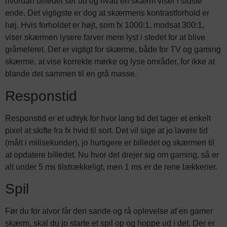
hvordan billedet ser ud og hvad en skærm viser i sidste
ende. Det vigtigste er dog at skærmens kontrastforhold er
høj. Hvis forholdet er højt, som fx 1000:1, modsat 300:1,
viser skærmen lysere farver mere lyst i stedet for at blive
gråmeleret. Det er vigtigt for skærme, både for TV og gaming
skærme, at vise korrekte mørke og lyse områder, for ikke at
blande det sammen til en grå masse.
Responstid
Responstid er et udtryk for hvor lang tid det tager et enkelt
pixel at skifte fra fx hvid til sort. Det vil sige at jo lavere tid
(målt i milisekunder), jo hurtigere er billedet og skærmen til
at opdatere billedet. Nu hvor det drejer sig om gaming, så er
alt under 5 ms tilstrækkeligt, men 1 ms er de rene lækkerier.
Spil
Før du for alvor får den sande og rå oplevelse af en gamer
skærm, skal du jo starte et spil op og hoppe ud i det. Der er