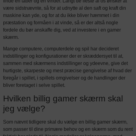
finde en taber og en vinder. Langt de fleste af os ønsker at
være sidstnævnte, så for at udnytte al den saft og kraft din
maskine kan yde, og for at du ikke bliver hæmmet i din
præstation og formåen i at vinde, så er der altså nogle
fordele du bør anskaffe dig, ved at investere i en gamer
skærm.
Mange computere, computerdele og spil har decideret
indstillinger og konfigurationer der er skræddersyet til at,
sammen med skærmens indstillinger og ydeevne, give det
hurtigste, skarpeste og mest præcise gengivelse af hvad der
foregår i spillet, i spillets omgivelser og de handlinger der
bliver foretaget i selve spillet.
Hvilken billig gamer skærm skal
jeg vælge?
Som nævnt tidligere skal du vælge en billig gamer skærm,
som passer til dine primære behov og en skærm som du rent