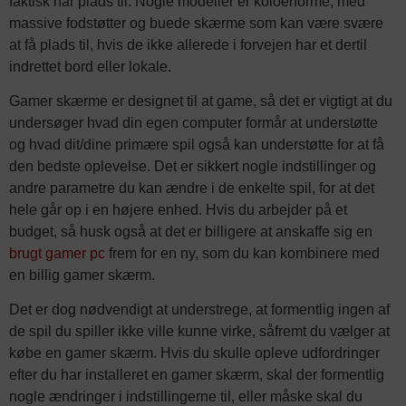
faktisk har plads til. Nogle modeller er koloenorme, med
massive fodstøtter og buede skærme som kan være svære
at få plads til, hvis de ikke allerede i forvejen har et dertil
indrettet bord eller lokale.
Gamer skærme er designet til at game, så det er vigtigt at du
undersøger hvad din egen computer formår at understøtte
og hvad dit/dine primære spil også kan understøtte for at få
den bedste oplevelse. Det er sikkert nogle indstillinger og
andre parametre du kan ændre i de enkelte spil, for at det
hele går op i en højere enhed. Hvis du arbejder på et
budget, så husk også at det er billigere at anskaffe sig en
brugt gamer pc
frem for en ny, som du kan kombinere med
en billig gamer skærm.
Det er dog nødvendigt at understrege, at formentlig ingen af
de spil du spiller ikke ville kunne virke, såfremt du vælger at
købe en gamer skærm. Hvis du skulle opleve udfordringer
efter du har installeret en gamer skærm, skal der formentlig
nogle ændringer i indstillingerne til, eller måske skal du