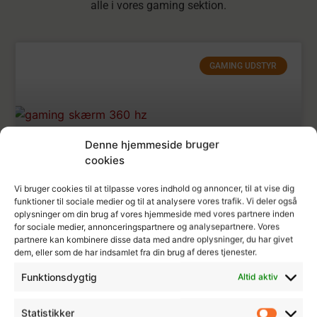
alle i vores gaming sektion.
GAMING UDSTYR
Denne hjemmeside bruger
cookies
Vi bruger cookies til at tilpasse vores indhold og annoncer, til at vise dig
funktioner til sociale medier og til at analysere vores trafik. Vi deler også
oplysninger om din brug af vores hjemmeside med vores partnere inden
Gaming Skærm 360 HZ – Eksterne
for sociale medier, annonceringspartnere og analysepartnere. Vores
Tests
partnere kan kombinere disse data med andre oplysninger, du har givet
dem, eller som de har indsamlet fra din brug af deres tjenester.
Funktionsdygtig
Altid aktiv
LÆS MERE »
Statistikker