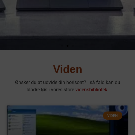
Bedste Gamer
Viden
Bærbar 2026 -
Ønsker du at udvide din horisont? I så fald kan du
Ifølge Os
bladre løs i vores store
vidensbibliotek
.
Se Redaktionens bud på de bedste gamer
laptops i 2026.
VIDEN