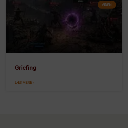
VIDEN
Griefing
LÆS MERE »