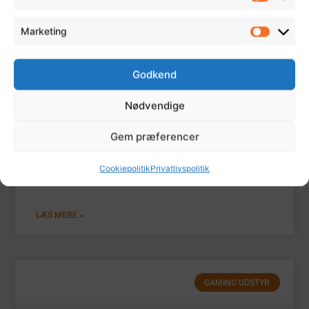
KONSOL
Marketing
Godkend
Nødvendige
Gem præferencer
Cookiepolitik
Privatlivspolitik
PS5 Controller – Eksterne Tests
LÆS MERE »
GAMING UDSTYR