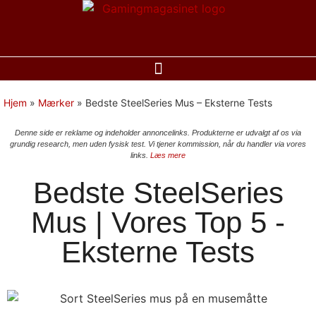
Hjem
»
Mærker
»
Bedste SteelSeries Mus – Eksterne Tests
Denne side er reklame og indeholder annoncelinks. Produkterne er udvalgt af os via
grundig research, men uden fysisk test. Vi tjener kommission, når du handler via vores
links.
Læs mere
Bedste SteelSeries
Mus | Vores Top 5 -
Eksterne Tests