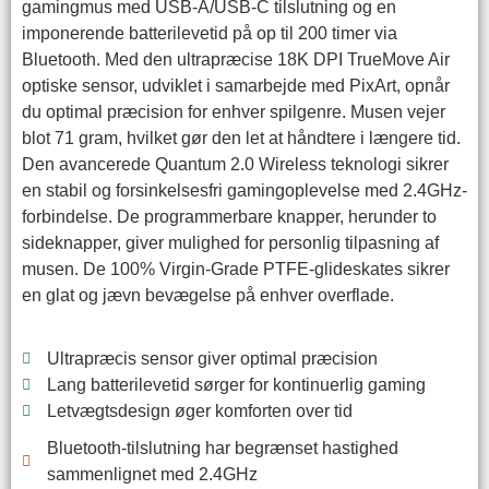
gamingmus med USB-A/USB-C tilslutning og en
imponerende batterilevetid på op til 200 timer via
Bluetooth. Med den ultrapræcise 18K DPI TrueMove Air
optiske sensor, udviklet i samarbejde med PixArt, opnår
du optimal præcision for enhver spilgenre. Musen vejer
blot 71 gram, hvilket gør den let at håndtere i længere tid.
Den avancerede Quantum 2.0 Wireless teknologi sikrer
en stabil og forsinkelsesfri gamingoplevelse med 2.4GHz-
forbindelse. De programmerbare knapper, herunder to
sideknapper, giver mulighed for personlig tilpasning af
musen. De 100% Virgin-Grade PTFE-glideskates sikrer
en glat og jævn bevægelse på enhver overflade.
Ultrapræcis sensor giver optimal præcision
Lang batterilevetid sørger for kontinuerlig gaming
Letvægtsdesign øger komforten over tid
Bluetooth-tilslutning har begrænset hastighed
sammenlignet med 2.4GHz