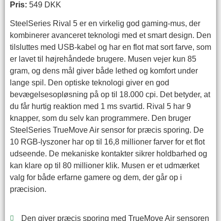
Pris:
549 DKK
SteelSeries Rival 5 er en virkelig god gaming-mus, der
kombinerer avanceret teknologi med et smart design. Den
tilsluttes med USB-kabel og har en flot mat sort farve, som
er lavet til højrehåndede brugere. Musen vejer kun 85
gram, og dens mål giver både lethed og komfort under
lange spil. Den optiske teknologi giver en god
bevægelsesopløsning på op til 18.000 cpi. Det betyder, at
du får hurtig reaktion med 1 ms svartid. Rival 5 har 9
knapper, som du selv kan programmere. Den bruger
SteelSeries TrueMove Air sensor for præcis sporing. De
10 RGB-lyszoner har op til 16,8 millioner farver for et flot
udseende. De mekaniske kontakter sikrer holdbarhed og
kan klare op til 80 millioner klik. Musen er et udmærket
valg for både erfarne gamere og dem, der går op i
præcision.
Den giver præcis sporing med TrueMove Air sensoren