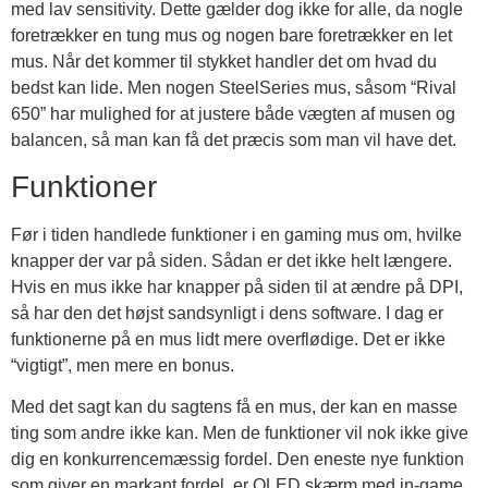
med lav sensitivity. Dette gælder dog ikke for alle, da nogle
foretrækker en tung mus og nogen bare foretrækker en let
mus. Når det kommer til stykket handler det om hvad du
bedst kan lide. Men nogen SteelSeries mus, såsom “Rival
650” har mulighed for at justere både vægten af musen og
balancen, så man kan få det præcis som man vil have det.
Funktioner
Før i tiden handlede funktioner i en gaming mus om, hvilke
knapper der var på siden. Sådan er det ikke helt længere.
Hvis en mus ikke har knapper på siden til at ændre på DPI,
så har den det højst sandsynligt i dens software. I dag er
funktionerne på en mus lidt mere overflødige. Det er ikke
“vigtigt”, men mere en bonus.
Med det sagt kan du sagtens få en mus, der kan en masse
ting som andre ikke kan. Men de funktioner vil nok ikke give
dig en konkurrencemæssig fordel. Den eneste nye funktion
som giver en markant fordel, er OLED skærm med in-game