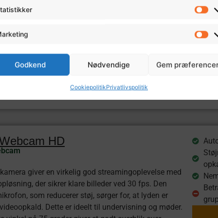
erer i høj grad på kvalitet med sin Full HD 1080p
funk
tatistikker
t sikrer knivskarpe billeder under dine streams. Med
Kun 
e ringlys-teknologi opnår man perfekt belysning, der
arketing
 efter behov uden ekstra udstyr. Plug-and-play
r det nemt at komme i gang – det er blot at tilslutte
, og så er du klar til at sende live. Med sit intelligente
Godkend
Nødvendige
Gem præference
 fleksible klemme, kan Occhio fastgøre sikkert til
er skærm.
Cookiepolitik
Privatlivspolitik
s Webcam HD
Auto
ebcam
Støj
opk
kamera giver en virkelig god streamingoplevelse med
Nem
løsning, der sikrer klare billeder ved 30 fps. Den
Betr
krofon, som reducerer støj, sørger for, at lyden er
gru
videoopkald. Dette er ideelt til undervisning og møder.