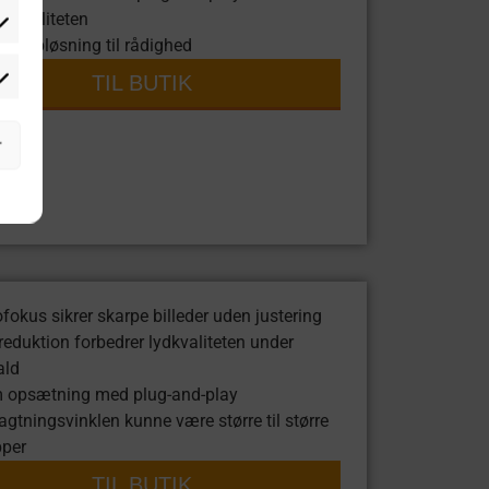
tionaliteten
én opløsning til rådighed
TIL BUTIK
r
fokus sikrer skarpe billeder uden justering
reduktion forbedrer lydkvaliteten under
ald
 opsætning med plug-and-play
agtningsvinklen kunne være større til større
pper
TIL BUTIK