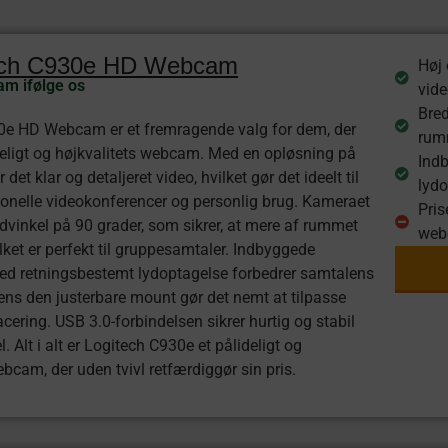
tech C930e HD Webcam
Høj 
m ifølge os
vid
Bred
0e HD Webcam er et fremragende valg for dem, der
rumm
deligt og højkvalitets webcam. Med en opløsning på
Ind
 det klar og detaljeret video, hvilket gør det ideelt til
lydo
onelle videokonferencer og personlig brug. Kameraet
Pris
idvinkel på 90 grader, som sikrer, at mere af rummet
web
vilket er perfekt til gruppesamtaler. Indbyggede
ed retningsbestemt lydoptagelse forbedrer samtalens
mens den justerbare mount gør det nemt at tilpasse
cering. USB 3.0-forbindelsen sikrer hurtig og stabil
. Alt i alt er Logitech C930e et pålideligt og
ebcam, der uden tvivl retfærdiggør sin pris.