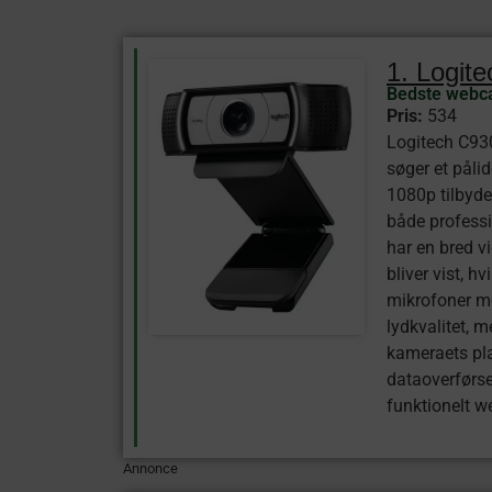
1. Logi
Bedste webca
Pris:
534
Logitech C93
søger et påli
1080p tilbyder
både professi
har en bred v
bliver vist, h
mikrofoner m
lydkvalitet, 
kameraets pla
dataoverførsel
funktionelt w
Annonce