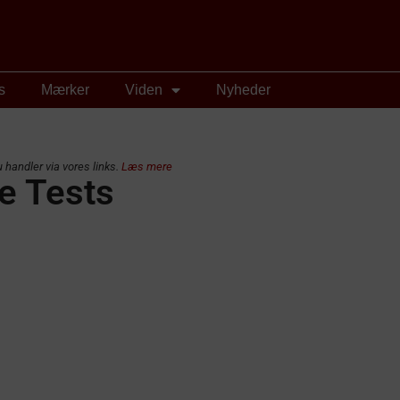
s
Mærker
Viden
Nyheder
 handler via vores links.
Læs mere
e Tests