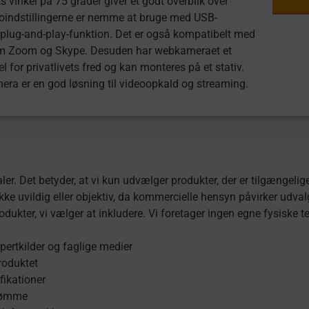
vinkel på 75 grader giver et godt overblik over
oindstillingerne er nemme at bruge med USB-
g plug-and-play-funktion. Det er også kompatibelt med
m Zoom og Skype. Desuden har webkameraet et
 for privatlivets fred og kan monteres på et stativ.
ra er en god løsning til videoopkald og streaming.
er. Det betyder, at vi kun udvælger produkter, der er tilgængel
kke uvildig eller objektiv, da kommercielle hensyn påvirker udva
dukter, vi vælger at inkludere. Vi foretager ingen egne fysiske t
pertkilder og faglige medier
roduktet
fikationer
mdømme