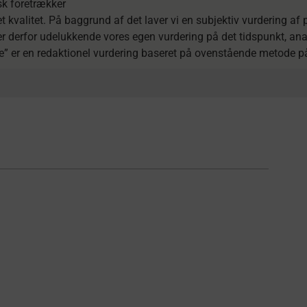
sk foretrækker
t kvalitet. På baggrund af det laver vi en subjektiv vurdering af
ler derfor udelukkende vores egen vurdering på det tidspunkt, a
ge” er en redaktionel vurdering baseret på ovenstående metode på 