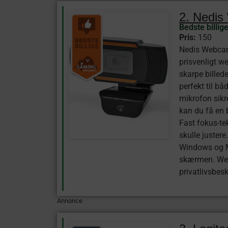
2. Nedi
Bedste billig
Pris:
150
Nedis Webcam 
prisvenligt w
skarpe billede
perfekt til b
mikrofon sikr
kan du få en 
Fast fokus-tek
skulle justere
Windows og Ma
skærmen. Webc
privatlivsbesk
Annonce