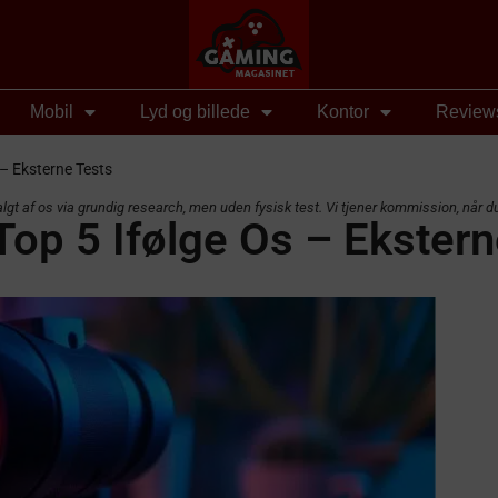
Mobil
Lyd og billede
Kontor
Review
– Eksterne Tests
t af os via grundig research, men uden fysisk test. Vi tjener kommission, når du
op 5 Ifølge Os – Ekstern