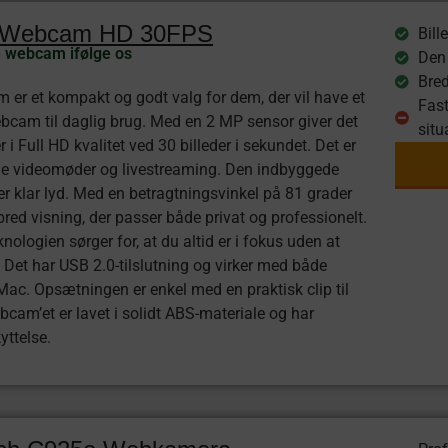
s Webcam HD 30FPS
Bill
e webcam ifølge os
Den 
Bred
er et kompakt og godt valg for dem, der vil have et
Fast
ebcam til daglig brug. Med en 2 MP sensor giver det
situ
r i Full HD kvalitet ved 30 billeder i sekundet. Det er
åde videomøder og livestreaming. Den indbyggede
er klar lyd. Med en betragtningsvinkel på 81 grader
bred visning, der passer både privat og professionelt.
nologien sørger for, at du altid er i fokus uden at
. Det har USB 2.0-tilslutning og virker med både
c. Opsætningen er enkel med en praktisk clip til
am’et er lavet i solidt ABS-materiale og har
yttelse.