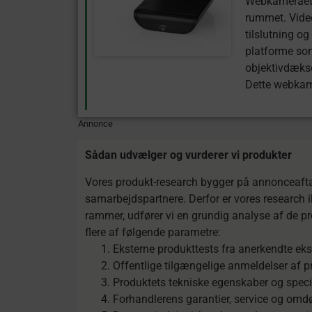
Webkameraets 
rummet. Vide
tilslutning o
platforme so
objektivdæksel
Dette webkame
Annonce
Sådan udvælger og vurderer vi produkter
Vores produkt-research bygger på annonceaftal
samarbejdspartnere. Derfor er vores research i
rammer, udfører vi en grundig analyse af de pro
flere af følgende parametre:
Eksterne produkttests fra anerkendte eks
Offentlige tilgængelige anmeldelser af p
Produktets tekniske egenskaber og speci
Forhandlerens garantier, service og o