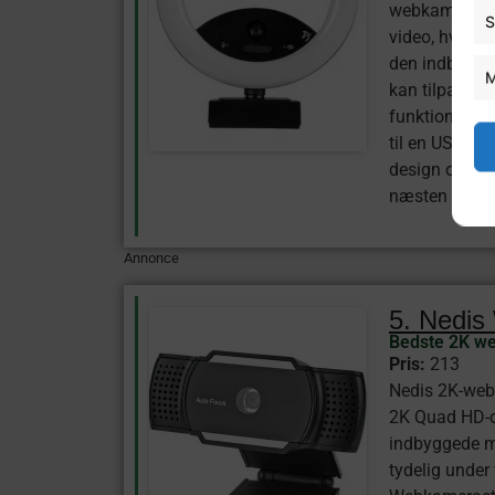
webkamera lev
S
video, hvilke
den indbygged
M
kan tilpasses
funktionen gø
til en USB-port
design og den
næsten enhv
Annonce
5. Nedi
Bedste 2K w
Pris:
213
Nedis 2K-web
2K Quad HD-op
indbyggede mi
tydelig under 